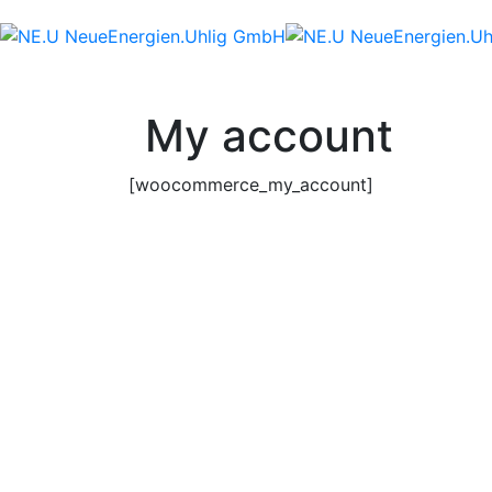
Skip
to
content
My account
[woocommerce_my_account]