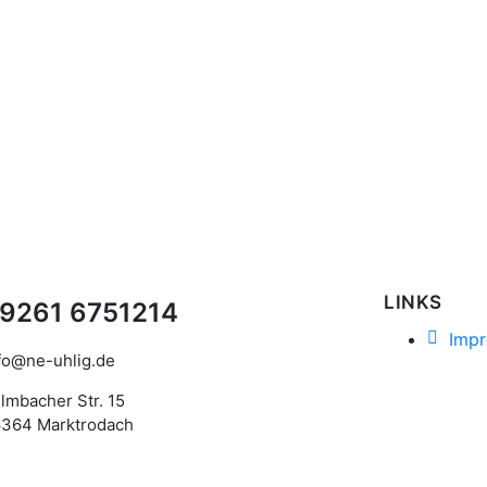
LINKS
9261 6751214
Imp
fo@ne-uhlig.de
lmbacher Str. 15
364 Marktrodach