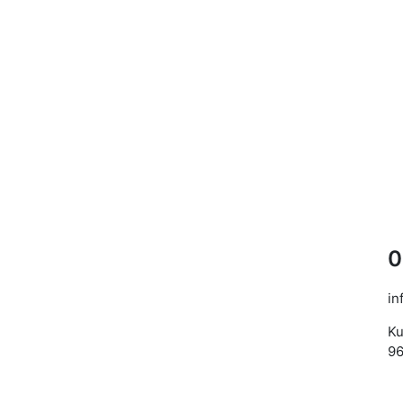
0
in
Ku
96