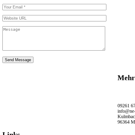
Mehr 
09261 6
info@ne-
Kulmbach
96364 M
Links